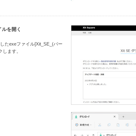
イルを開く
exeファイル[Xit_SE_(バー
クします。