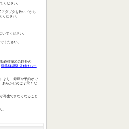
してください。
Cアダプタを抜いてから
でください。
ないでください。
いでください。
。動作確認済み以外の
は
動作確認済 外付けハー
どにより、録画や予約がで
。あらかじめご了承くだ
組が再生できなくなること
ん。