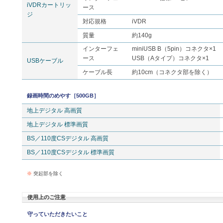
iVDRカートリッ
ース
ジ
対応規格
iVDR
質量
約140g
インターフェ
miniUSB B（5pin）コネクタ×1
ース
USB（Aタイプ）コネクタ×1
USBケーブル
ケーブル長
約10cm（コネクタ部を除く）
録画時間のめやす［500GB］
地上デジタル 高画質
地上デジタル 標準画質
BS／110度CSデジタル 高画質
BS／110度CSデジタル 標準画質
※
突起部を除く
使用上のご注意
守っていただきたいこと