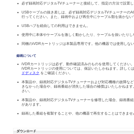
必ず録画対応デジタルTVチューナーと接続して、指定の方法で設置
USBケーブルの抜き差しは、必ず録画対応デジタルTVチューナーのA
行ってください。また、録画中および再生中にケーブル類を抜かない
USBハブを経由しての利用はできません。
使用中に本体やケーブルを激しく動かしたり、ケーブルを抜いたりし
同梱のiVDRカートリッジは本製品専用です。他の機器では使用しな
録画について
iVDRカートリッジは必ず、動作確認済みのものを使用してください
iVDRカートリッジの使用については、保証いたしかねます。詳しく
ドディスク
をご確認ください。
本製品や、録画対応デジタルTVチューナーおよび対応機種の故障な
きなかった場合や、録画番組が消失した場合の補償はいたしかねます
さい。
本製品や、録画対応デジタルTVチューナーを修理した場合、録画番
があります。
録画した番組を複製することや、他の機器で再生することはできませ
ダウンロード