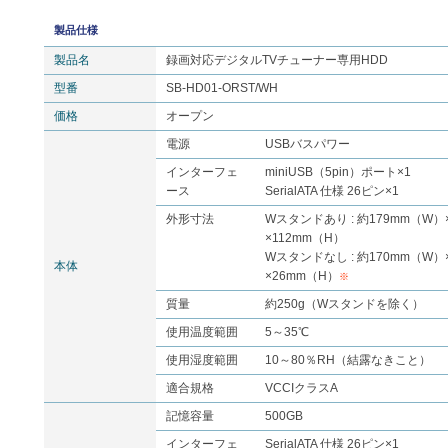
製品仕様
製品名
録画対応デジタルTVチューナー専用HDD
型番
SB-HD01-ORST/WH
価格
オープン
電源
USBバスパワー
インターフェ
miniUSB（5pin）ポート×1
ース
SerialATA 仕様 26ピン×1
外形寸法
Wスタンドあり : 約179mm（W）
×112mm（H）
Wスタンドなし : 約170mm（W）
本体
×26mm（H）
※
質量
約250g（Wスタンドを除く）
使用温度範囲
5～35℃
使用湿度範囲
10～80％RH（結露なきこと）
適合規格
VCCIクラスA
記憶容量
500GB
インターフェ
SerialATA 仕様 26ピン×1