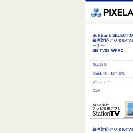
�繧ｸ蜀�ｒ遘ｻ蜍輔☆繧九◆繧√�繝ｪ繝ｳ繧ｯ縺ｧ縺吶�
SoftBank SELECTI
録画対応デジタルTV
ーナー
SB-TV03-WFRC
製品特長
製品仕様・動作環境
ダウンロード
Q&A
録画対応デジタルTV