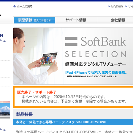
ON
チュ
販売終了・サポート終了
・ 本ページの内容は、2020年10月2日時点のものです。
・ 掲載されている内容は、予告無く変更・削除する場合があります。
製品特長
本体と一体化できる専用ハードディスク SB-HD01-ORST/WH
チュ
別売りの専用ハードディスク SB-HD01-ORST/WH は、本体と一体化