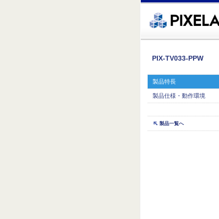
�繧ｸ蜀�ｒ遘ｻ蜍輔☆繧九◆繧√�繝ｪ繝ｳ繧ｯ縺ｧ縺吶�
PIX-TV033-PPW
製品特長
製品仕様・動作環境
製品一覧へ