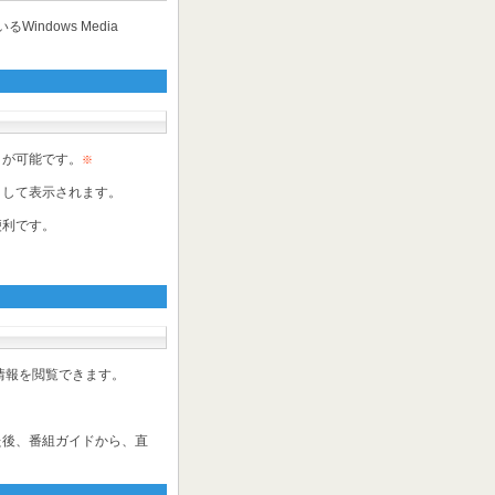
るWindows Media
とが可能です。
※
として表示されます。
便利です。
番組情報を閲覧できます。
た後、番組ガイドから、直