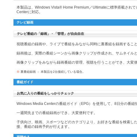
本製品は、Windows Vista® Home Premium／Ultimateに標準搭載されてい
Centerに対応。
テレビ録画
テレビ番組の「録画」・「管理」が自由自在
視聴番組の録画や、ライブで番組をみながら同時に裏番組を録画するこ
録画後は、実際の番組シーンから画像クリップが作成され、サムネイル
画像クリップをみながら録画番組の管理、視聴を行うことができ、大変
※
裏番組録画 ： 本製品を2台接続している場合。
番組ガイド
お気に入りの番組をしっかりチェック
Windows Media Centerの番組ガイド（EPG）を使用して、8日分の
一週間先までの番組録画ができ、大変便利です。
子供向け、映画、スポーツなどのカテゴリより、お好きな番組を検索し
接、番組の録画予約が行えます。