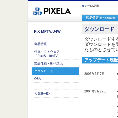
ｪ繝ｳ繧ｯ縺ｧ縺吶�
ダウンロード
PIX-MPTV/U4W
ダウンロードす
ダウンロードを
製品特長
たものとさせて
付属ソフトウェア
「PixeStationTV」
アップデート履歴
製品仕様・動作環境
ダウンロード
2005年3月7日
Q&A
2004年7月27日
製品一覧へ