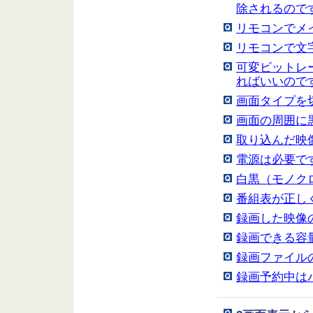
除されるので
リモコンでメ
リモコンで文
可変ビットレ
ればいいので
画面タイプを
画面の周囲に
取り込んだ映
電源は必要で
白黒（モノク
番組表が正し
録画した映像
録画できる容
録画ファイル
録画予約中は