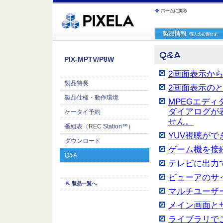
ｪ繝ｳ繧ｯ縺ｧ縺吶�
Q&A
PIX-MPTV/P8W
2画面表示か
製品特長
2画面表示の
製品仕様・動作環境
MPEGエデ
ダイアログが
ケータイ予約
せん。
番組表（REC Station™）
YUV視聴がで
ダウンロード
ゲーム機を接
Q&A
テレビに出力
ビューアのサ
製品一覧へ
マルチユーザ
メイン画面と
ライブラリで