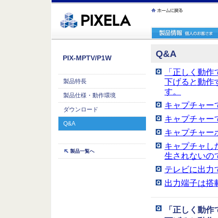
ｪ繝ｳ繧ｯ縺ｧ縺吶�
Q&A
PIX-MPTV/P1W
「正しく動作
下げると動作
製品特長
す。
製品仕様・動作環境
キャプチャー
ダウンロード
キャプチャー
Q&A
キャプチャー
キャプチャし
製品一覧へ
生されないの
テレビに出力
出力端子は搭
「正しく動作