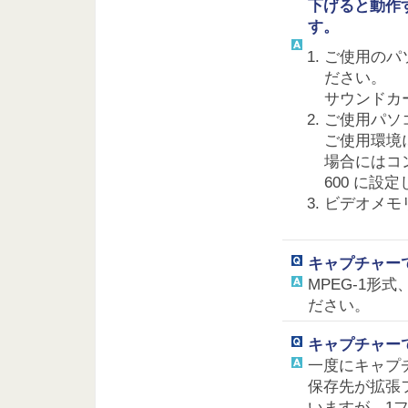
下げると動作
す。
ご使用のパ
ださい。
サウンドカ
ご使用パソ
ご使用環境
場合にはコン
600 に設
ビデオメモ
キャプチャー
MPEG-1形
ださい。
キャプチャー
一度にキャプチ
保存先が拡張フ
いますが、1