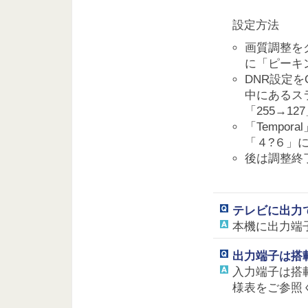
設定方法
画質調整を
に「ピーキ
DNR設定を
中にあるスライ
「255→1
「Tempor
「４?６」
後は調整終
テレビに出力
本機に出力端
出力端子は搭
入力端子は搭
様表をご参照