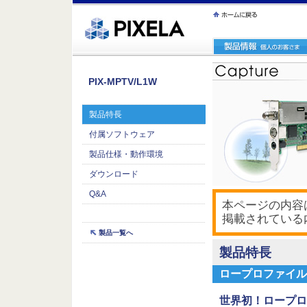
ｪ繝ｳ繧ｯ縺ｧ縺吶�
PIX-MPTV/L1W
製品特長
付属ソフトウェア
製品仕様・動作環境
ダウンロード
Q&A
本ページの内容は
掲載されている
製品一覧へ
製品特長
ロープロファイル
世界初！ロープロ