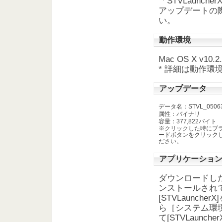
「STVLaunc
アップデートの
い。
動作環境
Mac OS X v10.2
* 詳細は動作環
アップデータ
データ名：STVL_050630
属性：バイナリ
容量：377,822バイト
※クリックした時にブラウ
ードボタンをクリックし
ださい。
アプリケーショ
ダウンロードしたフ
ンストールされてい
[STVLaunc
ら［システム環境
て[STVLaunc