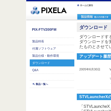
ｪ繝ｳ繧ｯ縺ｧ縺吶�
ダウンロード
PIX-FTV200FM
ダウンロードす
ダウンロードを
製品特長
たものとさせて
付属ソフトウェア
製品仕様・動作環境
アップデート履歴
ダウンロード
2005年6月30日
V
Q&A
製品一覧へ
STVLaunche
「STVLaunc