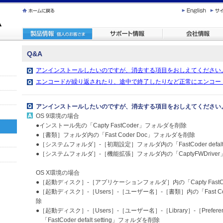
Q&A
アンインストールしたいのですが、消去する項目をおしえてください
エンコードが繰り返されたり、途中で終了したりなど正常にエンコー
アンインストールしたいのですが、消去する項目をおしえてください
OS 9環境の場合
●インストール先の「Capty FastCoder」フォルダを削除
●［書類］フォルダ内の「Fast Coder Doc」フォルダを削除
●［システムフォルダ］-［初期設定］フォルダ内の「FastCoder defalt
●［システムフォルダ］-［機能拡張］フォルダ内の「CaptyFWDrive
OS X環境の場合
●［起動ディスク］-［アプリケーションフォルダ］内の「Capty Fast
●［起動ディスク］-［Users］-［ユーザー名］-［書類］内の「Fast C
除
●［起動ディスク］-［Users］-［ユーザー名］-［Library］-［Prefere
「FastCoder defalt setting」フォルダを削除