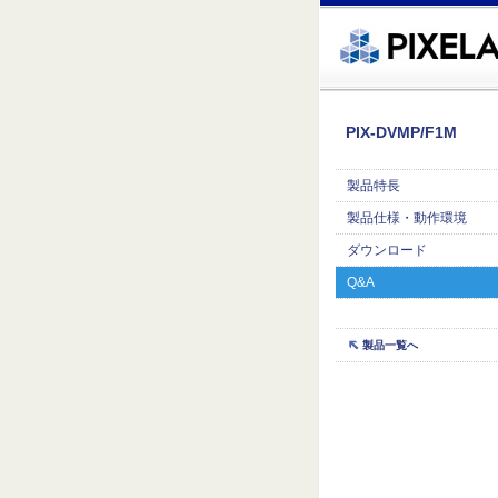
�繧ｸ蜀�ｒ遘ｻ蜍輔☆繧九◆繧√�繝ｪ繝ｳ繧ｯ縺ｧ縺吶�
PIX-DVMP/F1M
製品特長
製品仕様・動作環境
ダウンロード
Q&A
製品一覧へ