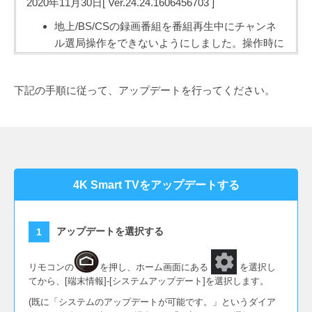
2020年11月30日[ Ver.24.24.1606456703 ]
地上/BS/CSの録画番組を番組再生中にチャンネ
ル選局操作をできないようにしました。操作時に
は、地上/BS/CS/4K放送ともに、操作できない旨
のメッセージを表示するようにしました。
下記の手順に従って、アップデートを行ってください。
テレビアプリの安定性および、応答性を向上しま
した。
Andorid OS セキュリティパッチの最新版を適用
しました。
2020年4月20日[ Ver.23.23.1586517013 ]
4K Smart TVをアップデートする
一部VODアプリでCM後に黒画面になる問題を修
正しました。
アップデートを選択する
スタンバイから復帰時に、スタンバイ前のアプリ
画面になるように対応しました。
リモコンの
を押し、ホーム画面にある
を選択し
テレビアプリの安定性を向上しました。
てから、[端末情報]-[システムアップデート]を選択します。
Andorid OS セキュリティパッチの最新版を適用
(既に「システムのアップデートが可能です。」というダイア
しました。