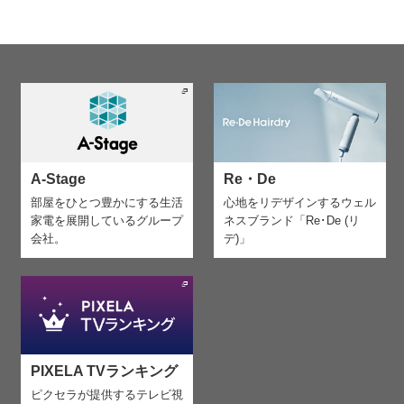
A-Stage
Re・De
部屋をひとつ豊かにする生活
心地をリデザインする
ウェル
家電を
展開しているグループ
ネスブランド「Re･De (リ
会社。
デ)」
PIXELA TVランキング
ピクセラが提供するテレビ視