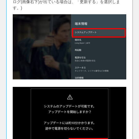
ログ(画像右下)が出ている場合は、「更新する」を選択しま
す。)
2020年2月25日[ Ver.22.22.1580299585 ]
日付ごとに録画した番組を確認できるリスト表示
機能(カレンダー付)を追加しました。[
この機能の
詳細をみる
]
Ver.21.21へのアップデート後にホーム画面に戻る
ことがある問題を対策しました。
テレビアプリの安定性を向上しました。
Andorid OS セキュリティパッチの最新版を適用
しました。
2019年10月7日[ Ver.20.20.1570114599 ]
地上・BS・CSデジタル放送の2番組同時録画に
対応しました。
オフタイマーに対応しました。
ホーム画面から直接テレビアプリにアクセスでき
るショートカット「TVメニュー」を追加しまし