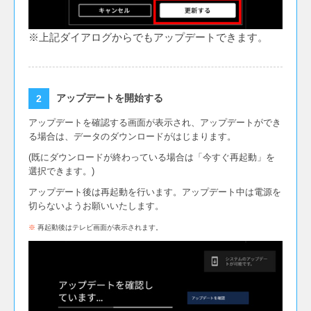
た。
ホーム画面に最近録画した番組棚を追加しまし
※上記ダイアログからでもアップデートできます。
た。
スマートスピーカーの音声操作コマンドを追加し
ました。
予約一覧画面で予約の重複を分かるように改善し
アップデートを開始する
ました。
録画再生画面に並べ替え機能（放送日時、シリー
アップデートを確認する画面が表示され、アップデートができ
る場合は、データのダウンロードがはじまります。
ズ、ジャンル、チャンネル）を追加しました。
録画番組再生時の、早送り・早戻しの操作性を改
(既にダウンロードが終わっている場合は「今すぐ再起動」を
選択できます。)
善しました。
HDMIのARCに接続しているサウンドバーの音量
アップデート後は再起動を行います。アップデート中は電源を
をテレビのリモコンで操作できるよう対応しまし
切らないようお願いいたします。
た。
※
再起動後はテレビ画面が表示されます。
HDMIのARCに接続したサウンドバーから音声が
出力されないことがある問題を改善しました。
4Kデータ放送での動画視聴に対応しました。
Google Playストアからダウンロードした一部の
アプリが付属のリモコンで操作できない問題を対