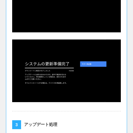
応しました。
Google アシスタントで検索した結果の番組一覧
に予約済みであることが分かるように改善しまし
た。
録画番組を削除する際の待ち時間を改善しまし
た。
テレビの音質・画質を改善しました。
テレビアプリの安定性を向上しました。
Andorid OS セキュリティパッチの最新版を適用
しました。
2019年4月24日[ Ver.17.17.1555956404 ]
4K録画の延長時に予約を追従するようにしまし
た。
テレビアプリの録画予約時の操作性を一部改善し
ました。
テレビアプリの安定性を向上しました。
アップデート処理
テレビアプリの裏番組表、録画一覧、予約一覧の