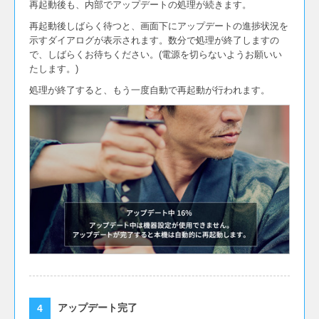
再起動後も、内部でアップデートの処理が続きます。
操作性を改善しました。
再起動後しばらく待つと、画面下にアップデートの進捗状況を
テレビアプリの選局時のカクツキ、音飛びを改善
示すダイアログが表示されます。数分で処理が終了しますの
しました。
で、しばらくお待ちください。(電源を切らないようお願いい
Android OSセキュリティパッチの最新版を適用し
たします。)
ました。
処理が終了すると、もう一度自動で再起動が行われます。
2019年3月26日[ Ver.13.13.1553589651 ]
テレビアプリの画面デザインや操作性を改善しま
した。
テレビアプリの安定性を向上しました。
テレビアプリの選局時のカクツキ、音飛びを改善
しました。
テレビアプリの録画が実行されないことがある不
具合を修正しました。
入力切替ができなくなることがある不具合を修正
しました。
アップデート完了