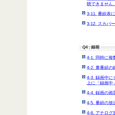
聴できません
3-11. 番
3-12. ス
Q4 : 録画
4-1. 同時
4-2. 裏番
4-3. 録画
上に「録画中
4-4. 録画
4-5. 番組
4-6. アナ