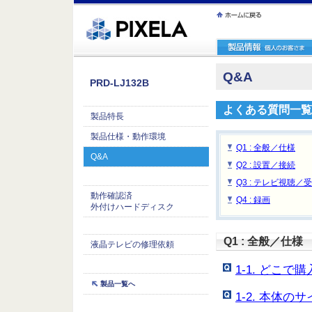
ｪ繝ｳ繧ｯ縺ｧ縺吶�
Q&A
PRD-LJ132B
よくある質問一覧
製品特長
製品仕様・動作環境
Q1 : 全般／仕様
Q&A
Q2 : 設置／接続
Q3 : テレビ視聴／
動作確認済
Q4 : 録画
外付けハードディスク
Q1 : 全般／仕様
液晶テレビの修理依頼
1-1. どこ
製品一覧へ
1-2. 本体