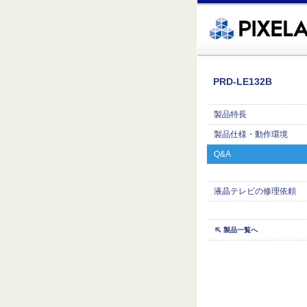
�繧ｸ蜀�ｒ遘ｻ蜍輔☆繧九◆繧√�繝ｪ繝ｳ繧ｯ縺ｧ縺吶�
PRD-LE132B
製品特長
製品仕様・動作環境
Q&A
液晶テレビの修理依頼
製品一覧へ