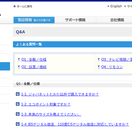
Q&A
よくある質問一覧
Q1 : 全般／仕様
Q3 : テレビ視聴／
Q2 : 設置／接続
Q4 : リモコン
Q1 : 全般／仕様
1-1. ジャパネットたかた以外で購入できますか？
1-2. エコポイント対象ですか？
1-3. 本体のサイズを教えてください。
1-4. BSデジタル放送、110度CSデジタル放送に対応していますか？