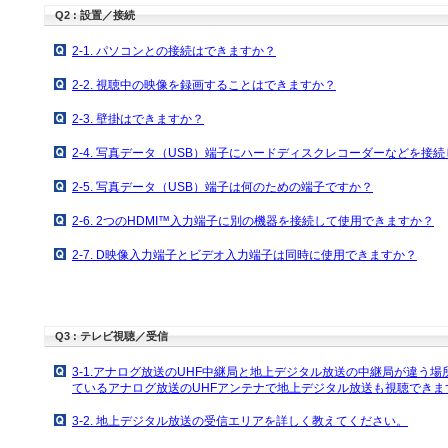
Q2 : 設置／接続
2-1. パソコンとの接続はできますか？
2-2. 視聴中の映像を録画することはできますか？
2-3. 壁掛はできますか？
2-4. 写真データ（USB）端子にハードディスクレコーダーなどを接
2-5. 写真データ（USB）端子は何のための端子ですか？
2-6. 2つのHDMI™入力端子に別の機器を接続して使用できますか？
2-7. D映像入力端子とビデオ入力端子は同時に使用できますか？
Q3 : テレビ視聴／受信
3-1.アナログ放送のUHF中継局と地上デジタル放送の中継局が違う
ているアナログ放送のUHFアンテナで地上デジタル放送も視聴できま
3-2. 地上デジタル放送の受信エリアを詳しく教えてください。