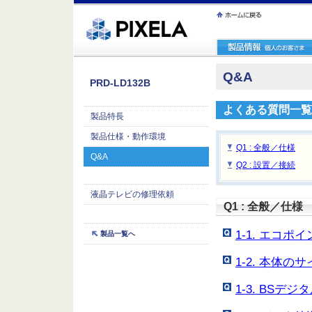
ｪ繝ｳ繧ｯ縺ｧ縺吶�
Q&A
PRD-LD132B
よくある質問一覧
製品特長
製品仕様・動作環境
Q1 : 全般／仕様
Q&A
Q2 : 設置／接続
液晶テレビの修理依頼
Q1 : 全般／仕様
1-1. エコ
製品一覧へ
1-2. 本体
1-3. BS