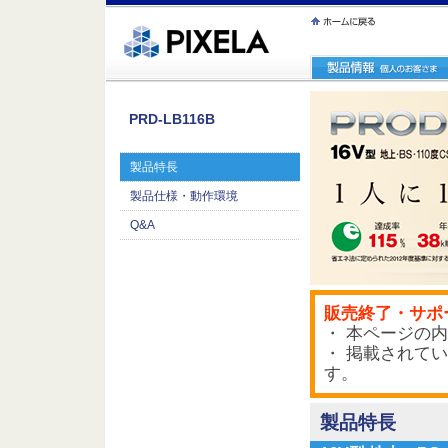
ｪ繝ｳ繧ｯ縺ｧ縺吶�
PRD-LB116B
製品特長
製品仕様・動作環境
Q&A
販売終了・サポ
・ 本ページの内
・ 掲載されて
す。
製品特長