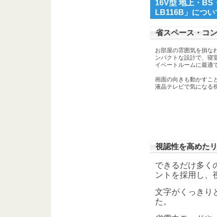
16V型 地上・B
LB116B」につい
省スペース・コ
お部屋の雰囲気を損な
ンパクトな設計で、寝
イベートルームに最適
画面の向きも動かすこ
液晶テレビで気になる
視認性を高めた
できるだけ多く
ントを採用し、
文字がくっきり
た。