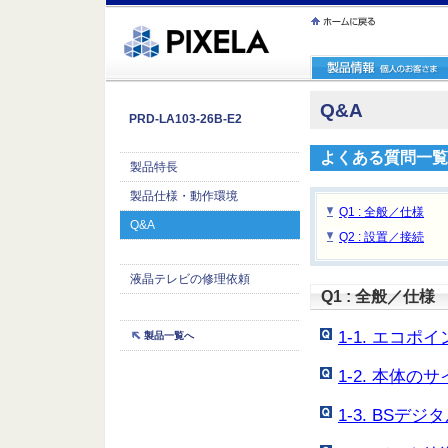
ｪ繝ｳ繧ｯ縺ｧ縺吶�
Q&A
PRD-LA103-26B-E2
よくある質問一覧
製品特長
製品仕様・動作環境
Q1 : 全般／仕様
Q&A
Q2 : 設置／接続
液晶テレビの修理依頼
Q1 : 全般／仕様
1-1. エコ
製品一覧へ
1-2. 本体
1-3. BS