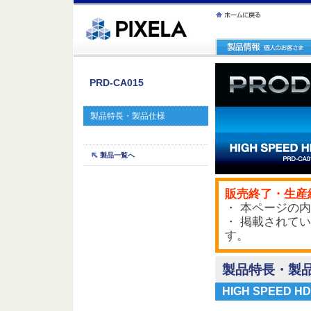
ｪ繝ｳ繧ｯ縺ｧ縺吶�
PRD-CA015
製品特長・製品仕様
製品一覧へ
販売終了・生産
・ 本ページの内
・ 掲載されて
す。
製品特長・製
HIGH SPEED 