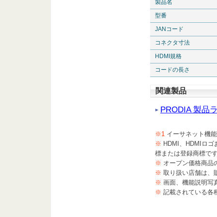
製品名
型番
JANコード
コネクタ寸法
HDMI規格
コードの長さ
関連製品
PRODIA 製
※1
イーサネット機能
※
HDMI、HDMIロゴおよびH
標または登録商標で
※
オープン価格商品
※
取り扱い店舗は、
※
画面、機能説明写
※
記載されている各