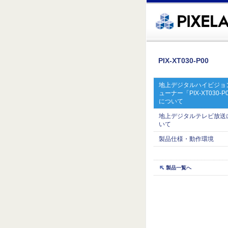
�繧ｸ蜀�ｒ遘ｻ蜍輔☆繧九◆繧√�繝ｪ繝ｳ繧ｯ縺ｧ縺吶�
PIX-XT030-P00
地上デジタルハイビジョ
ューナー「PIX-XT030-P
について
地上デジタルテレビ放送
いて
製品仕様・動作環境
製品一覧へ