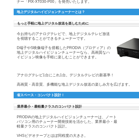
ナー「PIX-XT030-P00」を発売いたします。
地上デジタルハイビジョンチューナーとは？
もっと手軽に地上デジタル放送を楽しむために
今お持ちのアナログテレビで、地上デジタルテレビ放送
を視聴することができるチューナーです。
D端子やS映像端子を搭載したPRODIA（プロディア）の
地上デジタルハイビジョンチューナーなら、高画質なハ
イビジョン映像を手軽に楽しむことができます。
アナログテレビ1台にこれ1台。デジタルテレビの新基準！
高画質・高音質、多機能な地上デジタル放送の楽しみ方を広げます。
省スペース・コンパクト設計！
業界最小・最軽量クラスのコンパクト設計
PRODIAの地上デジタルハイビジョンチューナーは、ノート
パソコン用のチューナー開発技術を活かした、業界最小・最
軽量クラスのコンパクト設計。
VHSビデオテープとほぼ同程度の大きさ。