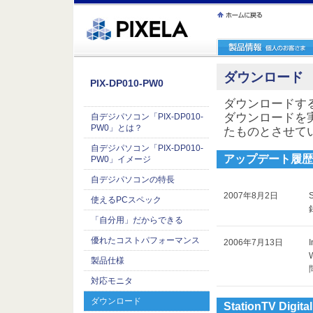
ｪ繝ｳ繧ｯ縺ｧ縺吶�
ダウンロード
PIX-DP010-PW0
ダウンロードす
ダウンロードを
自デジパソコン「PIX-DP010-
PW0」とは？
たものとさせて
自デジパソコン「PIX-DP010-
アップデート履歴
PW0」イメージ
自デジパソコンの特長
2007年8月2日
S
使えるPCスペック
「自分用」だからできる
優れたコストパフォーマンス
2006年7月13日
製品仕様
対応モニタ
ダウンロード
StationTV Digi