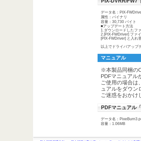
PIX-DVRR/F
データ名：PIX-FWDriver.
属性：バイナリ
容量：30,730 バイト
■アップデート方法
1.ダウンロードしたファイル
2.[PIX-FWDriver]
[PIX-FWDriver] と
以上でドライバアップ
マニュアル
※本製品同梱のCD-
PDFマニュア
ご使用の場合は
ュアルをダウン
ご迷惑をおかけ
PDFマニュアル「Pi
データ名：PixeBurn3.
容量：1.06MB