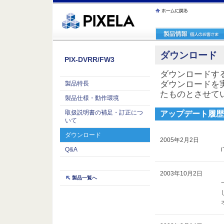
ｪ繝ｳ繧ｯ縺ｧ縺吶�
ダウンロード
PIX-DVRR/FW3
ダウンロードす
ダウンロードを
製品特長
たものとさせて
製品仕様・動作環境
取扱説明書の補足・訂正につ
アップデート履歴
いて
ダウンロード
2005年2月2日
Q&A
2003年10月2日
製品一覧へ