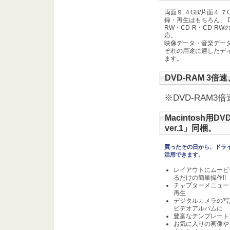
両面９.４GB/片面４.７G
録・再生はもちろん、 DV
RW・CD-R・CD-R
応。
映像データ・音楽データ
ぞれの用途に適したデ
ます。
DVD-RAM 3
※DVD-RAM
Macintosh用
ver.1」同梱。
買ったその日から、ドラ
活用できます。
レイアウトにムービ
るだけの簡単操作!!
チャプターメニュー
再生
デジタルカメラの写
ビデオアルバムに
豊富なテンプレート
お気に入りの画像や