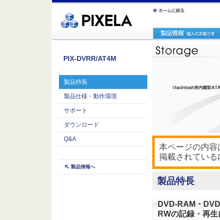
ｪ繝ｳ繧ｯ縺ｧ縺吶�
PIX-DVRR/AT4M
製品特長
製品仕様・動作環境
サポート
ダウンロード
Q&A
本ページの内容は
掲載されている
製品情報へ
製品特長
DVD-RAM・DVD-
RWの記録・再生