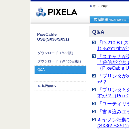
ｪ繝ｳ繧ｯ縺ｧ縺吶�
Q&A
PixeCable
USB(SX36/SX51)
「D-210 
れるのですが？（
ダウンロード（Mac版）
「スキャナが
ダウンロード（Windows版）
「通信ができ
（PixeCable 
Q&A
「プリンタが
が？
製品情報へ
「プリンタと
すが？（PixeC
「ユーティリ
「書き込みエラ
キヤノン社製プ
(SX36/ SX51)