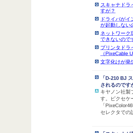
スキャナドラ
すが？
ドライバがイ
が起動しない
ネットワーク環
できないので
プリンタドラ
（PixeCable 
文字化けが発
「D-210 
されるのですが？
キヤノン社製プ
す。ピクセケ
「PixeCol
セレクタでの