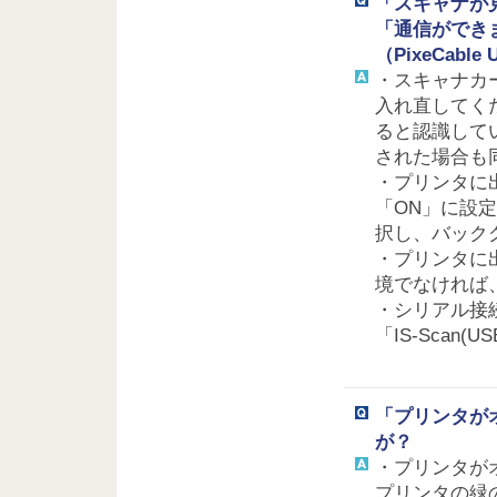
「スキャナが
「通信ができ
（PixeCable
・スキャナカ
入れ直してく
ると認識して
された場合も
・プリンタに
「ON」に設
択し、バック
・プリンタに
境でなければ
・シリアル接
「IS-Scan
「プリンタが
が？
・プリンタが
プリンタの緑