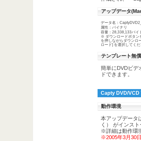
アップデータ(Mac 
データ名：CaptyDVD2_pk
属性：バイナリ
容量：28,338,133バイ
※ ダウンロードボタンを
を押しながらダウンロ
ロード] を選択してく
テンプレート無
簡単にDVDビ
ドできます。
Capty DVD/VC
動作環境
本アップデータは、Cap
く） がインス
※詳細は動作環
※2005年3月