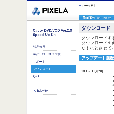
ｪ繝ｳ繧ｯ縺ｧ縺吶�
ダウンロード
Capty DVD/VCD Ver.2.0
Speed-Up Kit
ダウンロードす
ダウンロードを
製品特長
たものとさせて
製品仕様・動作環境
アップデート履歴
サポート
ダウンロード
2005年11月28日
Q&A
製品一覧へ