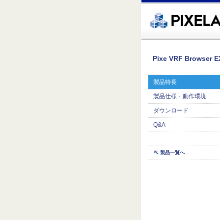
�繧ｸ蜀�ｒ遘ｻ蜍輔☆繧九◆繧√�繝ｪ繝ｳ繧ｯ縺ｧ縺吶�
Pixe VRF Browser E
製品特長
製品仕様・動作環境
ダウンロード
Q&A
製品一覧へ