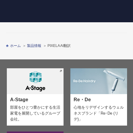
ホーム
製品情報
PIXELA AI翻訳
A-Stage
Re・De
部屋をひとつ豊かにする生活
心地をリデザインする
ウェル
家電を
展開しているグループ
ネスブランド「Re･De (リ
会社。
デ)」