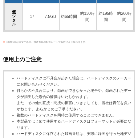
地上デジタル
約130時
約195時
約260時
17
7.5GB
約65時間
間
間
間
※
録画時間は目安であり、放送番組の転送レートや条件により変わります。
使用上のご注意
ハードディスクに不具合が起きた場合は、ハードディスクのメーカー
にお問い合わせください。
何らかの不具合により、録画ができなかった場合や、録画されたデー
タが消失した場合の補償はいたしかねます。
また、その他の直接・間接の損害につきましても、当社は責任を負い
かねます。 あらかじめご了承ください。
複数のハードディスクを同時に使用することはできません。
本製品ではじめて使用するハードディスクはフォーマットが必要にな
ります。
ハードディスクに保存された録画番組は、実際に録画を行った地デジ