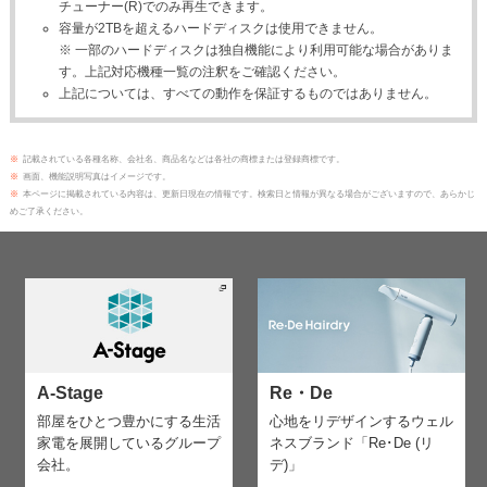
チューナー(R)でのみ再生できます。
容量が2TBを超えるハードディスクは使用できません。
※ 一部のハードディスクは独自機能により利用可能な場合がありま
す。上記対応機種一覧の注釈をご確認ください。
上記については、すべての動作を保証するものではありません。
※
記載されている各種名称、会社名、商品名などは各社の商標または登録商標です。
※
画面、機能説明写真はイメージです。
※
本ページに掲載されている内容は、更新日現在の情報です。検索日と情報が異なる場合がございますので、あらかじ
めご了承ください。
A-Stage
Re・De
部屋をひとつ豊かにする生活
心地をリデザインする
ウェル
家電を
展開しているグループ
ネスブランド「Re･De (リ
会社。
デ)」