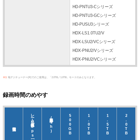
HD-PNTU3-Cシリーズ
HD-PNTU3-GCシリーズ
HD-PUSU3シリーズ
HDX-LS1.0TU2/V
HDX-LSU2/VCシリーズ
HDX-PNU2/Vシリーズ
HDX-PNU2/VCシリーズ
※1
地デジチューナー(R)でのご使用は、「2.0TB／1.0TB」モードのみとなります。
録画時間のめやす
レート換算値
500GB
1.0TB
1.5TB
2.0TB
必要容量(1h)
［Mbps］