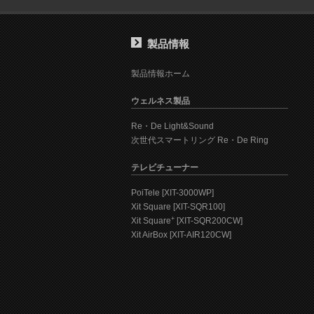
製品情報
製品情報ホーム
ウェルネス製品
Re・De Light&Sound
次世代スマートリング Re・De Ring
テレビチューナー
PoiTele [XIT-3000WP]
Xit Square [XIT-SQR100]
+
Xit Square
[XIT-SQR200CW]
Xit AirBox [XIT-AIR120CW]