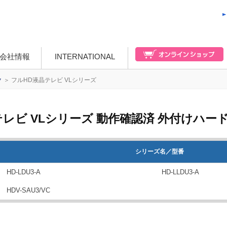
会社情報
INTERNATIONAL
ク
＞
フルHD液晶テレビ VLシリーズ
テレビ VLシリーズ 動作確認済 外付けハー
シリーズ名／型番
HD-LDU3-A
HD-LLDU3-A
HDV-SAU3/VC