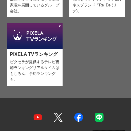
家電を
展開しているグループ
ネスブランド「Re･De (リ
会社。
デ)」
PIXELA TVランキング
ピクセラが提供するテレビ視
聴ランキング
リアルタイムは
もちろん、予約ランキング
も。