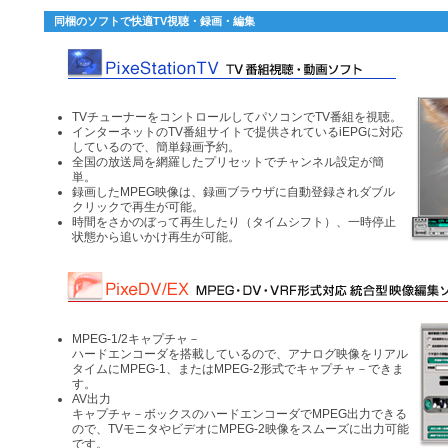
同梱のソフトで快適TV視聴・録画・編集
TVチューナーをコントロールしてパソコンでTV番組を視聴。
インターネットのTV番組サイトで提供されているiEPGに対応
しているので、簡単録画予約。
全国の放送局を網羅したプリセットでチャンネル設定が簡
単。
録画したMPEG映像は、録画ブラウザに自動登録されダブル
クリックで再生が可能。
時間をさかのぼって再生したり（タイムシフト）、一時停止
状態から追いかけ再生が可能。
MPEG-1/2キャプチャ－
ハードエンコーダを搭載しているので、アナログ映像をリアル
タイムにMPEG-1、またはMPEG-2形式でキャプチャ－できま
す。
AV出力
キャプチャ－ボックスのハードエンコーダでMPEG出力できる
ので、TVモニタやビデオにMPEG-2映像をスムーズに出力可能
です。