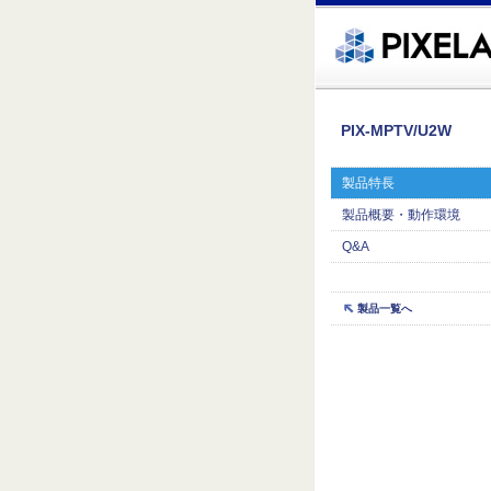
�繧ｸ蜀�ｒ遘ｻ蜍輔☆繧九◆繧√�繝ｪ繝ｳ繧ｯ縺ｧ縺吶�
PIX-MPTV/U2W
製品特長
製品概要・動作環境
Q&A
製品一覧へ