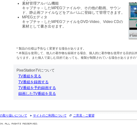
素材管理アルバム機能
キャプチャ－したMPEGファイルや、その他の動画、サウン
ド、静止画ファイルなどをアルバムに登録して管理できます。
MPEGエディタ
キャプチャ－したMPEGファイルをDVD-Video、Video CDの
素材として書き出せます。
* 製品の仕様は予告なく変更する場合があります。
* 本製品を使用して、他人の著作物を録画する場合、個人的に著作物を使用する目的以
なります。また個人で楽しむ目的であっても、複製が制限されている場合がありますの
PixeStationTVについて
TV番組を見る
TV番組を録画する
TV番組を予約録画する
録画したTV番組を見る
の取り扱いについて
サイトのご利用について
ご意見・ご要望