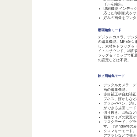
イルを編集。
印刷機能 インデッ
応じた印刷形式をサ
好みの画像をワンタ
動画編集モード
デジタルカメラ、デジ
の編集機能。MPEG-
し、素材をドラッグ＆
イトルサウンド、場面
ラッグ＆ドロップで配
の設定などは不要。
静止画編集モード
デジタルカメラ、デ
画の編集機能。
赤目補正や自動補正
プネス、ぼかしなど
ブラシやペン、消し
ができる描画モード
切り抜き、回転など
画像サイズの変更が
マスクモード。グラ
す。（Windowsの
クロマキーモード。
アブラシなどで描画