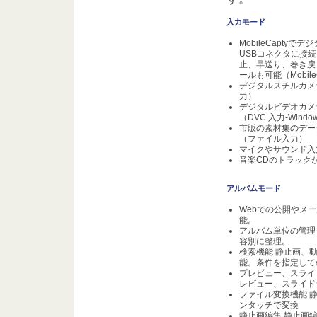
入力モード
MobileCapty
USBコネクタに接続
止、早送り、巻き戻
ールも可能（Mobile
デジタルスチルカメ
力）
デジタルビデオカメラ
（DVC 入力-Wind
市販の素材集のデー
（ファイル入力）
マイクやサウンド入
音楽CDのトラック
アルバムモード
Webでの公開やメ
能。
アルバム単位の管理
容別に整理。
検索機能 静止画、
能。条件を指定して
プレビュー、スライ
レビュー、スライド
ファイル変換機能 静
ンタッチで変換
静止画編集 静止画