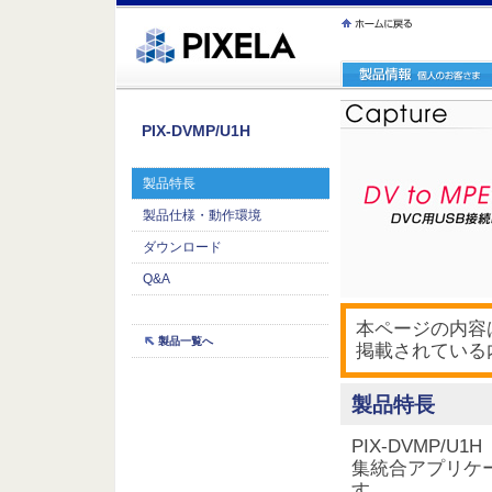
ｪ繝ｳ繧ｯ縺ｧ縺吶�
PIX-DVMP/U1H
製品特長
製品仕様・動作環境
ダウンロード
Q&A
本ページの内容は
製品一覧へ
掲載されている
製品特長
PIX-DVMP/U
集統合アプリケーシ
す。