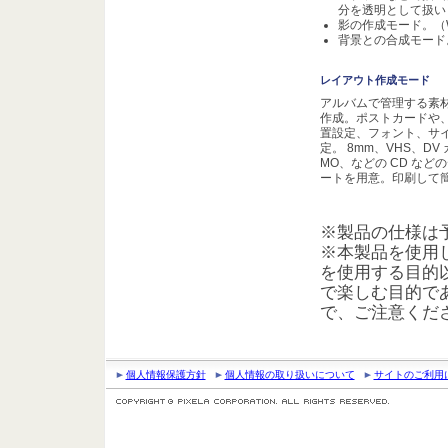
分を透明として扱います
影の作成モード。（W
背景との合成モード。
レイアウト作成モード
アルバムで管理する素
作成。ポストカードや
置設定、フォント、サ
定。 8mm、VHS、D
MO、などの CD な
ートを用意。印刷して
※製品の仕様は
※本製品を使用
を使用する目的
で楽しむ目的で
で、ご注意くだ
個人情報保護方針
個人情報の取り扱いについて
サイトのご利用