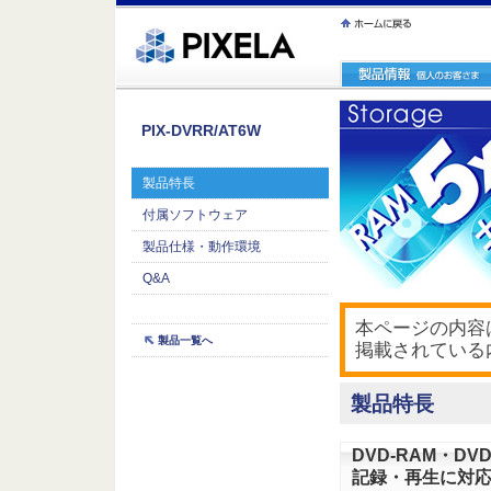
ｪ繝ｳ繧ｯ縺ｧ縺吶�
PIX-DVRR/AT6W
製品特長
付属ソフトウェア
製品仕様・動作環境
Q&A
本ページの内容は
製品一覧へ
掲載されている
製品特長
DVD-RAM・DV
記録・再生に対