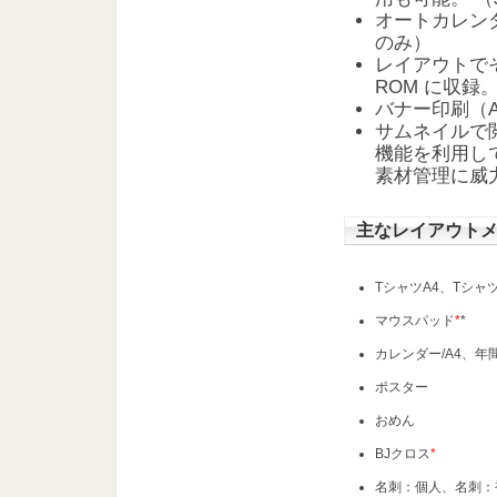
オートカレンダ
のみ）
レイアウトでそ
ROM に収録
バナー印刷（A
サムネイルで
機能を利用し
素材管理に威
主なレイアウト
TシャツA4、Tシャツ
マウスパッド
*
*
カレンダー/A4、
ポスター
おめん
BJクロス
*
名刺：個人、名刺：