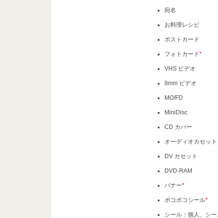
宛名
お料理レシピ
ポストカード
フォトカード
*
VHS ビデオ
8mm ビデオ
MO/FD
MiniDisc
CD カバー
オーディオカセット
DV カセット
DVD-RAM
バナー
*
ボコボコシール
*
シール：個人、シー