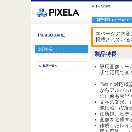
ｪ繝ｳ繧ｯ縺ｧ縺吶�
本ページの内容は
PrintSQUARE
掲載されている
製品特長
製品特長
専用画像サー
製品一覧へ
状で活用でき
Twain 対応機
からアルバム
の画像も素早
文字の変形、
能搭載 （Win
住所録、ビデ
画像を管理す
作成したレイ
用も可能。 （