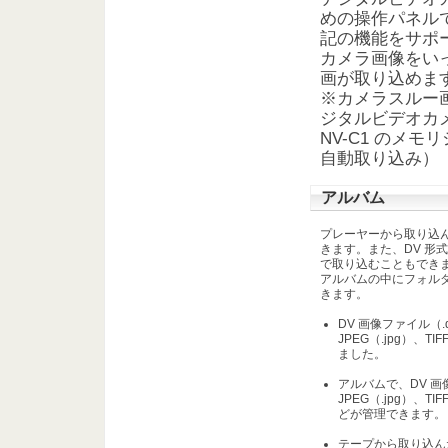
めの操作パネル
記の機能をサポ
カメラ画像をい
画が取り込めま
※カメラスルー画
ジタルビデオカ
NV-C1 のメ
自動取り込み）
アルバム
プレーヤーから取り込ん
きます。また、DV 形式
で取り込むこともでき
アルバムの中にフォル
きます。
DV 画像ファイル（.d
JPEG（.jpg）、T
ました。
アルバムで、DV 画像（
JPEG（.jpg）、TI
どが管理できます。
テープから取り込ん