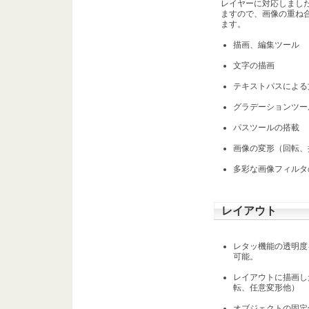
レイヤーに対応しまし
ますので、画像の重ね
ます。
描画、編集ツール
文字の描画
テキストパスによる
グラデーションツー
パスツールの搭載
画像の変形（回転、
多彩な画像フィルタ
レイアウト
レタッ機能の透明度
可能。
レイアウトに描画し
転、任意変形他）
オブジェクトの固定