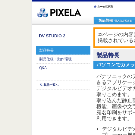
ｪ繝ｳ繧ｯ縺ｧ縺吶�
本ページの内容は
DV STUDIO 2
掲載されている
製品特長
製品特長
製品仕様・動作環境
パソコンでカメラ
Q&A
パナソニックの
きるアプリケー
製品一覧へ
デジタルビデオ
取りこめます。
取り込んだ静止
機能、画像や文
宛名印刷をサポ
利用できます。
デジタルビデ