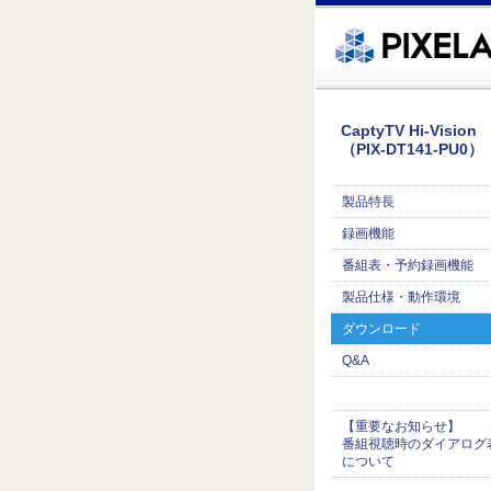
�繧ｸ蜀�ｒ遘ｻ蜍輔☆繧九◆繧√�繝ｪ繝ｳ繧ｯ縺ｧ縺吶�
CaptyTV Hi-Vision
（PIX-DT141-PU0）
製品特長
録画機能
番組表・予約録画機能
製品仕様・動作環境
ダウンロード
Q&A
【重要なお知らせ】
番組視聴時のダイアログ
について