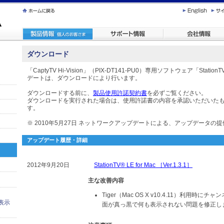
ダウンロード
「CaptyTV Hi-Vision」（PIX-DT141-PU0）専用ソフトウェア「StationT
デートは、ダウンロードにより行います。
ダウンロードする前に、
製品使用許諾契約書
を必ずご覧ください。
ダウンロードを実行された場合は、使用許諾書の内容を承認いただいた
す。
※ 2010年5月27日 ネットワークアップデートによる、アップデータの
アップデート履歴・詳細
2012年9月20日
StationTV® LE for Mac ［Ver.1.3.1］
主な改善内容
Tiger（Mac OS X v10.4.11）利用時
表示
面が真っ黒で何も表示されない問題を修正し