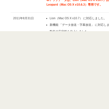
本アップデータは、Lion（Mac OS X v10.7）
Leopard（Mac OS X v10.6.3）専用です。
2011年8月31日
Lion（Mac OS X v10.7） に対応しました。
新機能 「データ放送・字幕放送」 に対応し
動作の安定性を向上しました。
2011年3月7日
一部のMacにて電源オフから予約録画が失敗
た。
2010年5月18日
Snow Leopard（Mac OS X v10.6）に対
2009年2月27日
新機能 「遠隔予約録画」 に対応しました。
新機能 「パワーマネージメントの制御（ス
復帰）」に対応しました。
OSDの表示を一部変更し、フルスクリーン
せました。